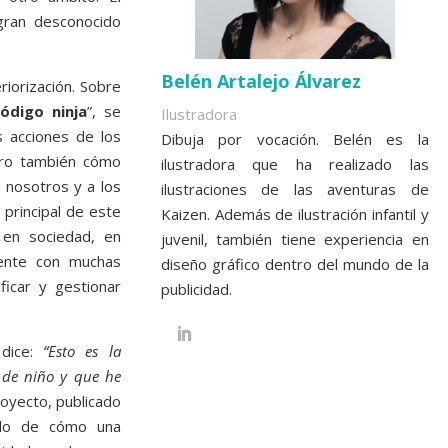
 gran desconocido
Belén Artalejo Álvarez
riorización. Sobre
código ninja
”, se
Ilustradora
s acciones de los
Dibuja por vocación. Belén es la
ero también cómo
ilustradora que ha realizado las
 nosotros y a los
ilustraciones de las aventuras de
principal de este
Kaizen. Además de ilustración infantil y
s en sociedad, en
juvenil, también tiene experiencia en
ente con muchas
diseño gráfico dentro del mundo de la
ficar y gestionar
publicidad.
 dice:
“Esto es la
 de niño y que he
royecto, publicado
plo de cómo una