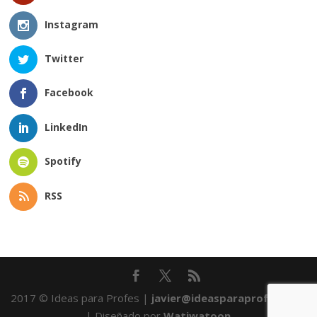
Instagram
Twitter
Facebook
LinkedIn
Spotify
RSS
2017 © Ideas para Profes |
javier@ideasparaprofes.com
| Diseñado por
Watiwatoon