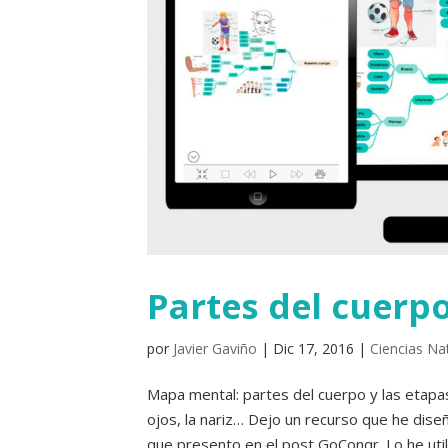
Partes del cuerp
por
Javier Gaviño
|
Dic 17, 2016
|
Ciencias Na
Mapa mental: partes del cuerpo y las etapas
ojos, la nariz… Dejo un recurso que he dise
que presento en el post GoConqr. Lo he utili