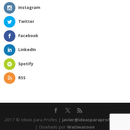
Instagram
Twitter
Facebook
LinkedIn
Spotify
RSS
2017 © Ideas para Profes |
javier@ideasparaprofes.com
| Diseñado por
Watiwatoon