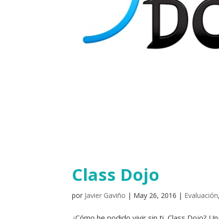
Class Dojo
por
Javier Gaviño
|
May 26, 2016
|
Evaluación
¿Cómo he podido vivir sin ti, Class Dojo? U