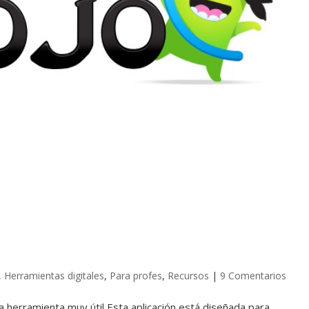
,
Herramientas digitales
,
Para profes
,
Recursos
|
9 Comentarios
na herramienta muy útil Esta aplicación está diseñada para