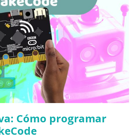
iva: Cómo programar
akeCode