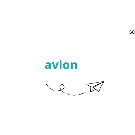
SO
avion